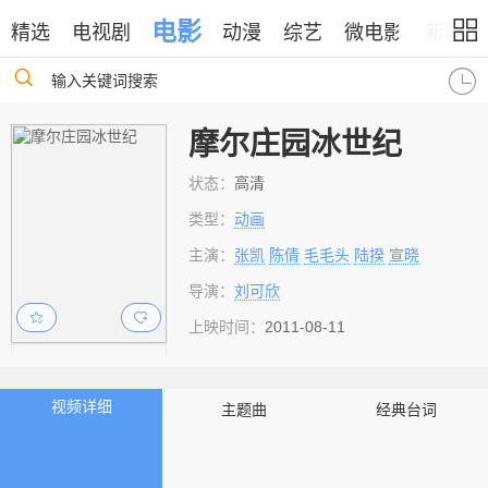
电影
精选
电视剧
动漫
综艺
微电影
新闻
输入关键词搜索
摩尔庄园冰世纪
状态：
高清
类型：
动画
主演：
张凯
陈倩
毛毛头
陆揆
宣晓
导演：
刘可欣
上映时间：
2011-08-11
视频详细
主题曲
经典台词