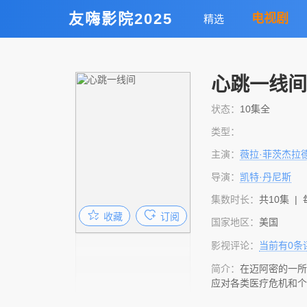
友嗨影院2025
电视剧
精选
心跳一线间
状态：
10集全
类型：
主演：
薇拉·菲茨杰拉
导演：
凯特·丹尼斯
集数时长：
共10集 |
收藏
订阅
国家地区：
美国
影视评论：
当前有
0
条
简介：
在迈阿密的一所
应对各类医疗危机和个