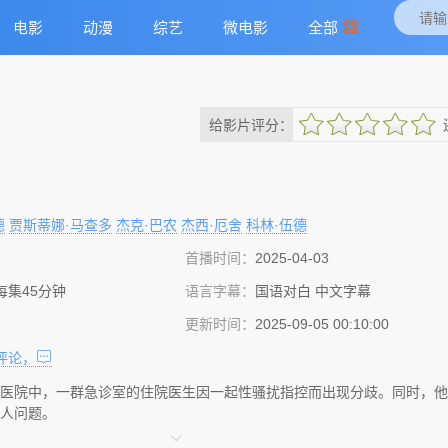
电影
动漫
综艺
微电影
全部
给影片评分：
很差
较差
还行
推荐
力荐
德
贾斯蒂娜·马查多
杰克·巴农
杰西·厄舍
科林·伍德
首播时间：
2025-04-03
 每集45分钟
语言字幕：
国语对白 中文字幕
更新时间：
2025-09-05 00:10:00
评论，
医院中，一群急诊室的住院医生因一起性骚扰指控而出现分歧。同时，他
人问题。