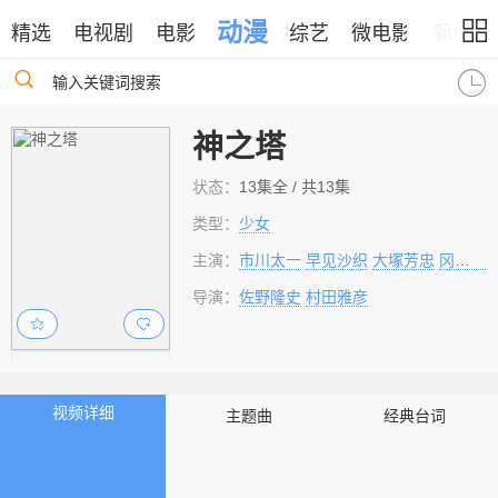
动漫
精选
电视剧
电影
综艺
微电影
新闻
输入关键词搜索
神之塔
状态：
13集全 / 共13集
类型：
少女
主演：
市川太一
早见沙织
大塚芳忠
冈本信彦
导演：
佐野隆史
村田雅彦
视频详细
主题曲
经典台词